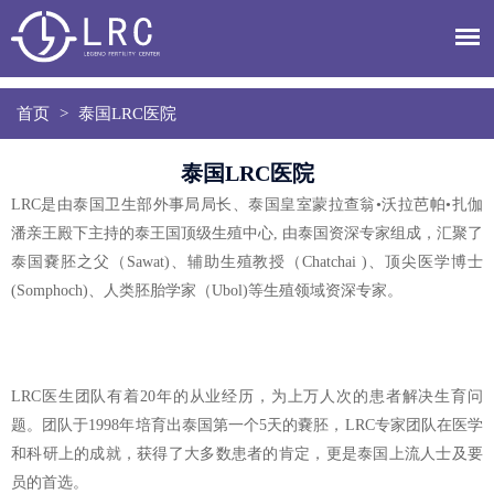
首页
>
泰国LRC医院
泰国LRC医院
LRC是由泰国卫生部外事局局长、泰国皇室蒙拉查翁•沃拉芭帕•扎伽
潘亲王殿下主持的泰王国顶级生殖中心, 由泰国资深专家组成，汇聚了
泰国嚢胚之父（Sawat)、辅助生殖教授（Chatchai )、顶尖医学博士
(Somphoch)、人类胚胎学家（Ubol)等生殖领域资深专家。
LRC医生团队有着20年的从业经历，为上万人次的患者解决生育问
题。团队于1998年培育出泰国第一个5天的嚢胚，LRC专家团队在医学
和科研上的成就，获得了大多数患者的肯定，更是泰国上流人士及要
员的首选。