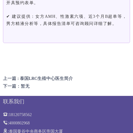
开具预约表单。
✔ 建议提供：女方
AMH
、性激素六项、近3个月B超单等，
男方精液分析等，具体报告清单可咨询顾问详细了解。
上一篇 : 泰国LRC生殖中心医生简介
下一篇：暂无
联系我们
:
18120758562
:
4000802968
:
泰国曼谷中央商务区帝国大厦