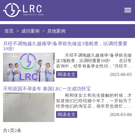
首页
>
成功案例
>
其他案例
月经不调拖越久越难孕!备孕前先做这3项检查，比调经重要
10倍!
月经不调拖越久越难孕!备孕前先做
这3项检查，比调经重要10倍! 在日常
咨询中，经常有备孕女性问：“月经不调
会不会导致不孕?备孕是不是得先调
阅读全文
2025-06-05
经?” 今天，LRC生殖中心就来和大家
好好聊聊，解开月经与怀孕之间的疑
惑，让备孕之路更清晰。 LRC月经不
不明原因不孕多年 泰国LRC一次成功怀宝
调：生育力的重要预警信号 正常月
刚和张女士和先生接触的时候，才
经周期一般在21到35天(平均2...
知道他们已经结婚十年了，一开始为了
经营他们的淘宝店，很辛苦也很忙，所
以，生孩子的事情就被耽搁下来了!到后
阅读全文
2020-03-06
来想要孩子的时候却迟迟怀不上。整整
五年，医院各种检查，身体也没有大的
毛病，又各种调理，还是不见动静，最
共
1
页
2
条
后国内医生